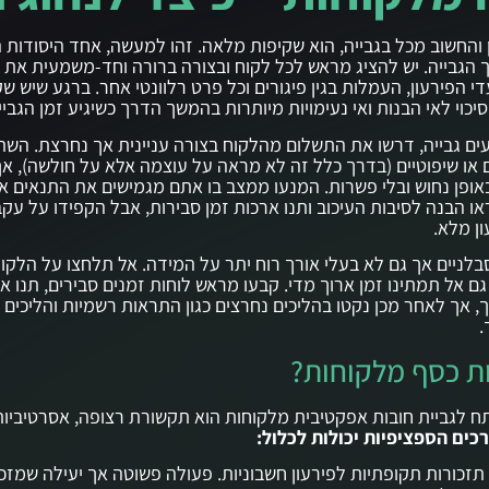
והחשוב מכל בגבייה, הוא שקיפות מלאה. זהו למעשה, אחד היסודות 
 הגבייה. יש להציג מראש לכל לקוח ובצורה ברורה וחד-משמעית את 
י הפירעון, העמלות בגין פיגורים וכל פרט רלוונטי אחר. ברגע שיש ש
יכוי לאי הבנות ואי נעימויות מיותרות בהמשך הדרך כשיגיע זמן הגביי
ם גבייה, דרשו את התשלום מהלקוח בצורה עניינית אך נחרצת. השת
 או שיפוטיים (בדרך כלל זה לא מראה על עוצמה אלא על חולשה), אך
ופן נחוש ובלי פשרות. המנעו ממצב בו אתם מגמישים את התנאים או
ו הבנה לסיבות העיכוב ותנו ארכות זמן סבירות, אבל הקפידו על עקב
ן מלא.
בלניים אך גם לא בעלי אורך רוח יתר על המידה. אל תלחצו על הלקו
גם אל תמתינו זמן ארוך מדי. קבעו מראש לוחות זמנים סבירים, תנו 
 אך לאחר מכן נקטו בהליכים נחרצים כגון התראות רשמיות והליכים 
.
ת כסף מלקוחות?
 לגביית חובות אפקטיבית מלקוחות הוא תקשורת רצופה, אסרטיביות
כים הספציפיות יכולות לכלול:
תזכורות תקופתיות לפירעון חשבוניות. פעולה פשוטה אך יעילה שמזכ