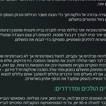
 יותר.
שירה וברורה אל הלקוח תוך כדי הצגת משבר הנזילות והנזק העסקי ה
 בשל הפיגורים בתשלום.
לטרנטיביות יותר כוללות פנייה לחברת גבייה חיצונית שתפגין רצינות
ם יותר פניה לעורך דין בעל סמכות. לפעמים רק עצם העובדה שמעלי
שרות להליכים משפטיים, מספיקה כדי לגבות את התשלום.
היות סבלניים אך עקביים, לפעול באסרטיביות אך לא באגרסיביות 
לצד השני ועלולה להניב את התוצאה ההפוכה. היו מדויקים, שלחו א
בית המקרים עקביות ומשמעת יניבו את התוצאות הרצויות. עם זאת, 
ח מתחמק מתשלום במכוון ומתי עולה הסכנה שהלקוח חדל פירעון – 
 אם לא פועלים מהר הדברים עלולים להסתבך ואתם עלולים למצוא
ר הנשייה (העסק שמקבל את הכסף אחרון בשרשרת).
ם הולכים ומדרדרים:
 מאמצים רבים וסבלנות, גביית החוב אינה מצליחה. כשמאמצי הגבייה
משיאים פרי כבר למעלה מ-90 יום, על פי הסטטיסטיקות המקובלות הסיכויים לג