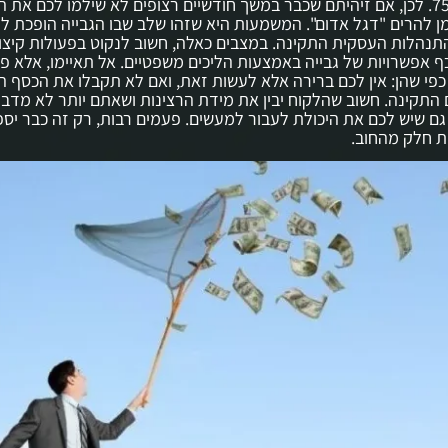
יורדים לכ-75%. לכן, אם זיהיתם שכבר במשך חודשיים רצופים לא שילמו לכם את
ן להרים "דגל אדום". המשמעות היא שזהו שלב שבו הגבייה הופכת 
נהלות העסקית התקינה. במצבים כאלה, חשוב לנקוט בפעולות קיצוני
ף אפשרויות של גבייה באמצעות הליכים משפטיים. אל תאיימו, אלא פש
פי שהן: אין לכם ברירה אלא לעשות זאת, ואם לא תקבלו את הכסף ה
תקינה. חשוב שהלקוח יבין את מידת הרצינות ושאתם יותר לא מדבר
גם שיש לכם את היכולת לעבור למעשים. פעמים רבות, רק זה כבר יספ
ת חלק מהחוב.