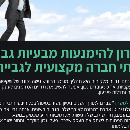
ן להימנעות מבעיות גבי
י חברה מקצועית לגבייה
תם, גבייה מלקוחות היא תהליך מורכב הדורש גישה נכונה של שקיפות
קביות. אך כשעובדים נכון, אפשר להשיב את תזרים המזומנים לעסק 
 וחדלות פירעון.
 למשרד
" צברנו לאורך השנים ניסיון עשיר בטיפול בכל היבטי הגבייה 
נו ינווטו אתכם בתבונה לאורך שלבי הגבייה השונים. אנחנו נבין את מ
התאם, תוך שילוב של רגישות, אסרטיביות וידע מעמיק בנושא.
ות הפתוחים לשתק את העסק שלכם. פעלו נכון מוקדם, והחוב ישוב אל
בל אותו!