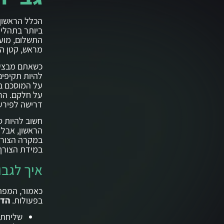
הכלל הראשון 
ביותר בתהליך
התשלום, מועד
מראש, קטן הס
כשאתם מבצעי
להיות תקיפים
על המוסכם בא
על חלקם. הרא
דרישה לפירעו
חשוב להיות ס
הראשון, אבל 
במקרה הצורך,
במידת הצורך
איך לגבו
כאמור, המפתח
בפעולות.
הדר
שליחת 