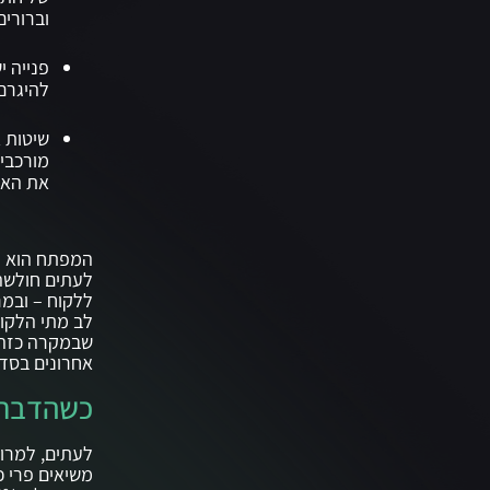
וברורים
פנייה י
להיגרם
שיטות א
מורכבי
את האפ
המפתח הוא ל
לעתים חולשה 
ללקוח – ובמר
לב מתי הלקו
שבמקרה כזה,
אחרונים בסד
כשהדברי
לעתים, למרות