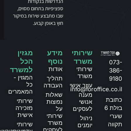
הנדרשות בנקודות
ספציפיות בתחום מסוים,
שבו מתבצע שירות במיקור
חוץ באופן קבוע.
שירותי
מידע
מגזין
משרד
נוסף
הכל
073-
שירותי
אודות
למשרד
386-
משרד
המגזין -
תהליך
9180
כל
עוזר אישי
העבודה
info@foroffice.co.il
המאמרים
מענה
שאלות
כתובת
שירותי
אנושי
נפוצות
מזכירה
בזלת 6
לעסקים
על
אישית
שירותי
שערי
ניהול
משרד
שירותי
תקווה
יומנים
לעסקים