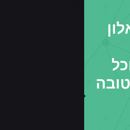
לון
כל
טובה