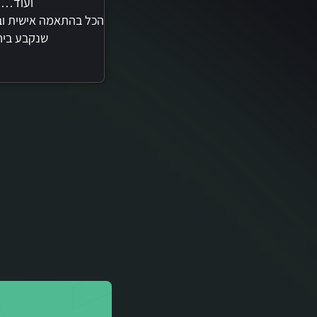
ועוד…
הכל בהתאמה אישית ו
שנקבע ביח