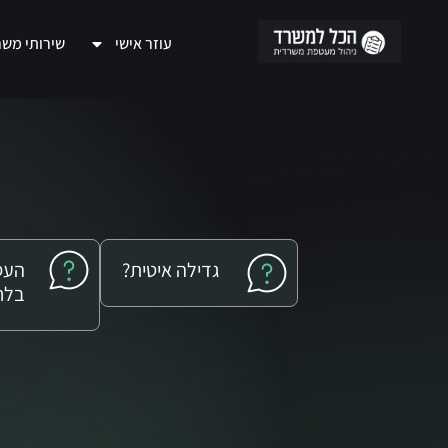
עוזר אישי
שירותי מש
גדילה איטית?
העס
בלח