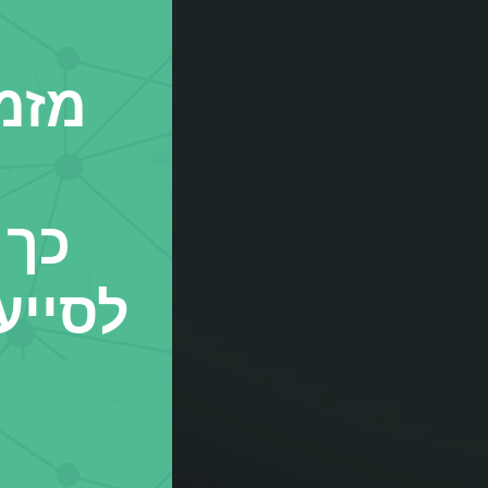
מזמי
כך 
לסייע